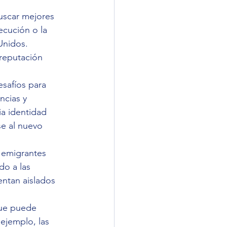
uscar mejores 
ecución o la 
Unidos. 
reputación 
safíos para 
ncias y 
a identidad 
e al nuevo 
s emigrantes 
o a las 
entan aislados 
que puede 
ejemplo, las 