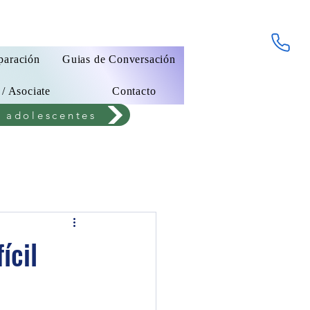
paración
Guias de Conversación
 / Asociate
Contacto
a adolescentes
ícil