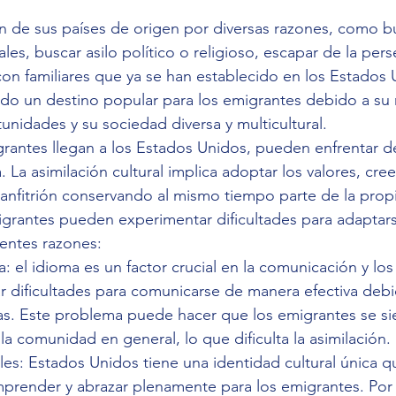
n de sus países de origen por diversas razones, como b
es, buscar asilo político o religioso, escapar de la pers
 con familiares que ya se han establecido en los Estados 
do un destino popular para los emigrantes debido a su 
unidades y su sociedad diversa y multicultural.
rantes llegan a los Estados Unidos, pueden enfrentar de
a. La asimilación cultural implica adoptar los valores, cree
anfitrión conservando al mismo tiempo parte de la propi
igrantes pueden experimentar dificultades para adaptars
ientes razones:
a: el idioma es un factor crucial en la comunicación y lo
dificultades para comunicarse de manera efectiva debid
icas. Este problema puede hacer que los emigrantes se si
a comunidad en general, lo que dificulta la asimilación.
rales: Estados Unidos tiene una identidad cultural única 
comprender y abrazar plenamente para los emigrantes. Por 