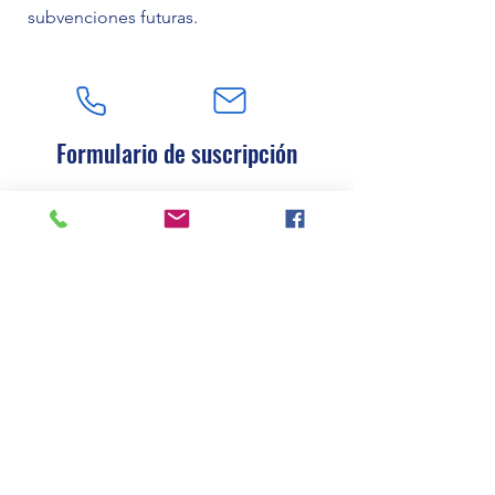
subvenciones futuras.
Formulario de suscripción
Enviar
Síguenos en:
© Copyright 2022. Sevier United, una
organización sin fines de lucro, sección 501(c)