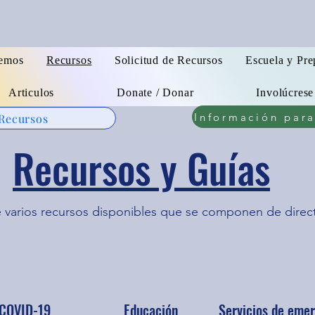
emos
Recursos
Solicitud de Recursos
Escuela y Pre
Articulos
Donate / Donar
Involúcrese
Información par
 Recursos
Recursos y Guías
e varios recursos disponibles que se componen de direct
COVID-19
Educación
Servicios de eme