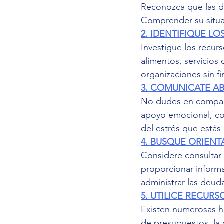
Reconozca que las di
Comprender su situac
2. IDENTIFIQUE LO
Investigue los recur
alimentos, servicios 
organizaciones sin f
3. COMUNICATE AB
No dudes en comparti
apoyo emocional, con
del estrés que está
4. BUSQUE ORIEN
Considere consultar 
proporcionar informa
administrar las deud
5. UTILICE RECURS
Existen numerosas he
de presupuestos, la 