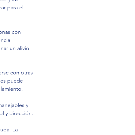
ar para el 
onas con 
ncia 
ar un alivio 
rse con otras 
nes puede 
slamiento.
manejables y 
l y dirección.
uda. La 