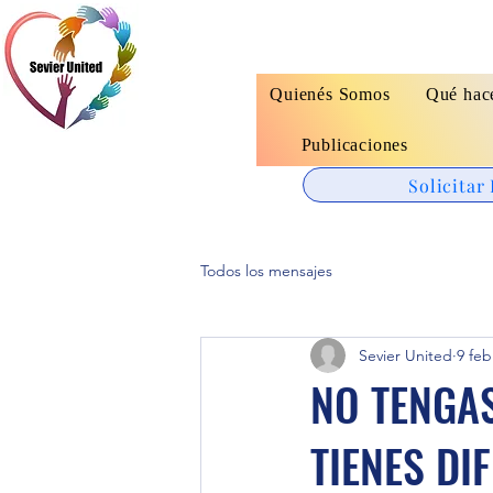
Quienés Somos
Qué hac
Publicaciones
Solicitar
Todos los mensajes
Sevier United
9 feb
NO TENGAS
TIENES DI