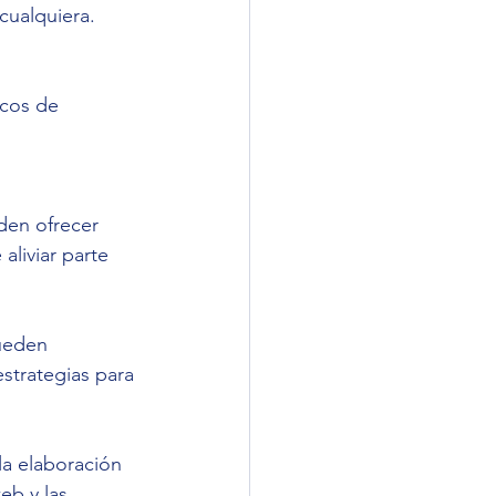
cualquiera. 
ncos de 
 
den ofrecer 
liviar parte 
ueden 
strategias para 
a elaboración 
eb y las 