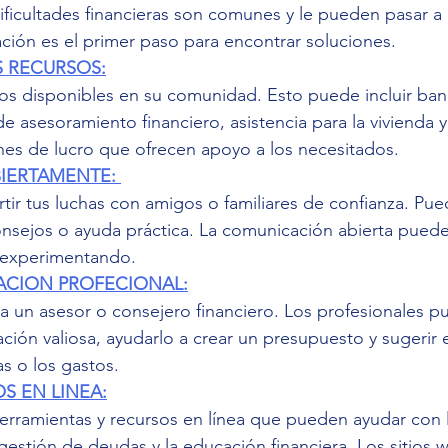
ficultades financieras son comunes y le pueden pasar a 
ión es el primer paso para encontrar soluciones.
S RECURSOS:
sos disponibles en su comunidad. Esto puede incluir ba
de asesoramiento financiero, asistencia para la vivienda y
ines de lucro que ofrecen apoyo a los necesitados.
IERTAMENTE: 
r tus luchas con amigos o familiares de confianza. Pue
sejos o ayuda práctica. La comunicación abierta puede a
s experimentando.
TACION PROFECIONAL:
a un asesor o consejero financiero. Los profesionales p
ción valiosa, ayudarlo a crear un presupuesto y sugerir e
as o los gastos.
OS EN LINEA:
rramientas y recursos en línea que pueden ayudar con l
gestión de deudas y la educación financiera. Los sitios w